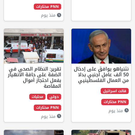
PNN مختارات
منذ يوم
ق على إدخال
تقرير: النظام الصحي في
أجنبي بدلا
الضفة على حافة الانهيار
فلسطينيي
بفعل احتجاز أموال
المقاصة
دولي
محليات
PNN مختارات
منذ يوم