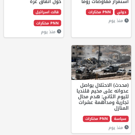
ضات روما
حول اتفاق غزة
قالت اسرائيل
PNN مختارات
منذ يوم
ال يواصل
خيم قلنديا
 هدم محال
مة عشرات
ت