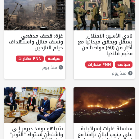
لاحتلال
غزة: قصف مدفعي
يدانياً مع
ونسف منازل واستهداف
 من (60) مواطناً من
خيام النازحين
سياسة
PNN مختارات
ت
منذ يوم
إسرائيلية
نتنياهو يوفد ديرمر إلى
ن تزامنا مع
واشنطن لاحتواء "التوتر"