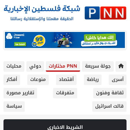
ريعة
PNN مختارات
دولي
محليات
ياضة
أقتصاد
منوعات
أفكار
متفرقات
تقارير مصورة
سياسة
الشريط الاخباري