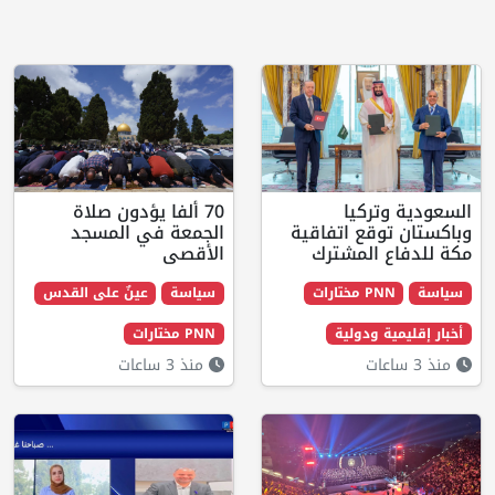
يا
70 ألفا يؤدون صلاة
 اتفاقية
الجمعة في المسجد
لمشترك
الأقصى
ت
سياسة
عينٌ على القدس
دولية
PNN مختارات
منذ 3 ساعات