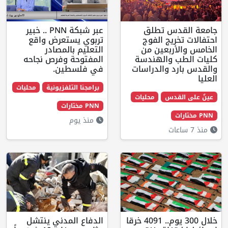
 تطلق
عبر شبكة PNN .. خبير
ج الفوج
تربوي يستعرض واقع
بعين من
التعليم بالمصادر
الهندسة
المفتوحة وفرص نجاحه
والدراسات
في فلسطين.
برامجنا التلفزيونية
محليات
س
محليات
PNN مختارات
منذ يوم
خلال 300 يوم.. 4091 خرقا
الدفاع المدني ينتشل