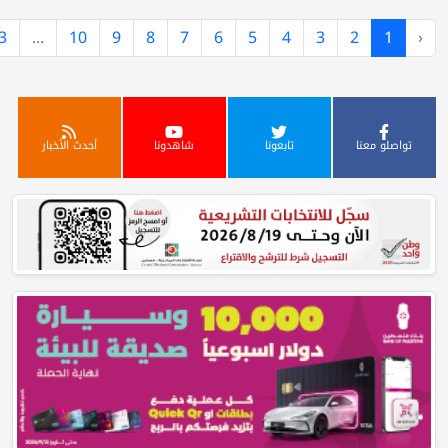
›
924
923
...
10
9
8
7
6
5
4
3
تابعونا
شاهدونا
أحدث الأخبار