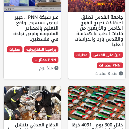
 تطلق
عبر شبكة PNN .. خبير
ج الفوج
تربوي يستعرض واقع
بعين من
التعليم بالمصادر
الهندسة
المفتوحة وفرص نجاحه
والدراسات
في فلسطين.
برامجنا التلفزيونية
محليات
س
محليات
PNN مختارات
منذ يوم
خلال 300 يوم.. 4091 خرقا
الدفاع المدني ينتشل