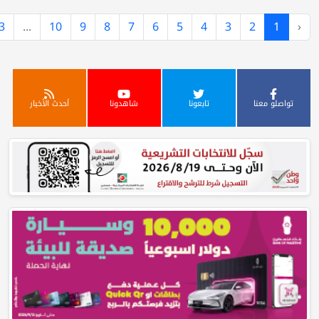
›
924
923
...
10
9
8
7
6
5
4
3
تابعونا
شاهدونا
أحدث الأخبار