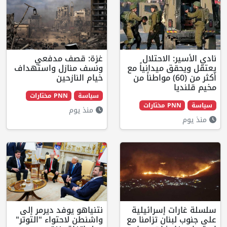
لاحتلال
غزة: قصف مدفعي
يدانياً مع
ونسف منازل واستهداف
 من (60) مواطناً من
خيام النازحين
سياسة
PNN مختارات
ت
منذ يوم
إسرائيلية
نتنياهو يوفد ديرمر إلى
ن تزامنا مع
واشنطن لاحتواء "التوتر"