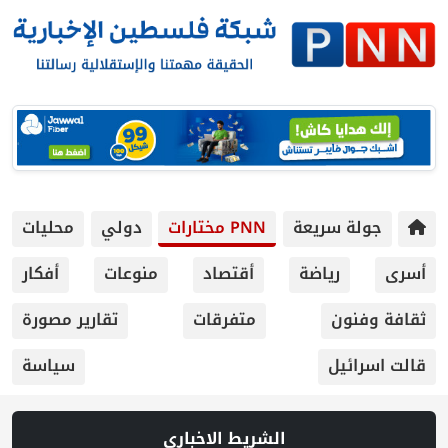
ريعة
PNN مختارات
دولي
محليات
ياضة
أقتصاد
منوعات
أفكار
متفرقات
تقارير مصورة
سياسة
الشريط الاخباري