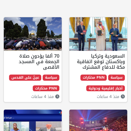
يا
70 ألفا يؤدون صلاة
 اتفاقية
الجمعة في المسجد
لمشترك
الأقصى
ت
سياسة
عينٌ على القدس
دولية
PNN مختارات
منذ 4 ساعات