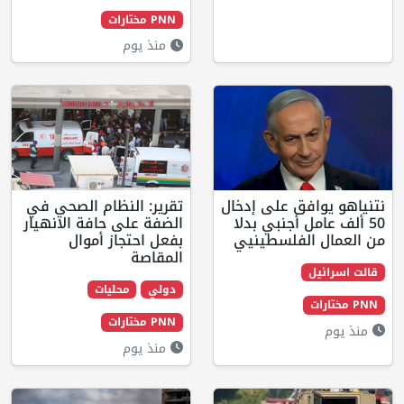
PNN مختارات
منذ يوم
ق على إدخال
تقرير: النظام الصحي في
أجنبي بدلا
الضفة على حافة الانهيار
فلسطينيي
بفعل احتجاز أموال
المقاصة
دولي
محليات
PNN مختارات
منذ يوم