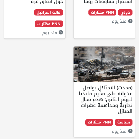
ضات روما
حول اتفاق غزة
قالت اسرائيل
PNN مختارات
منذ يوم
ال يواصل
خيم قلنديا
 هدم محال
مة عشرات
ت