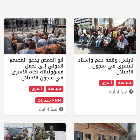
دعم وإسناد
أبو الحمص يدعو المجتمع
سجون
الدولي إلى تحمل
مسؤولياته تجاه الأسرى
في سجون الاحتلال
ى
سياسة
أسرى
PNN مختارات
منذ 4 أيام