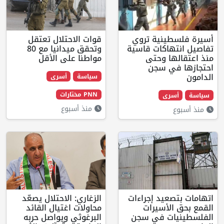
نية تروي
قوات الاحتلال تعتقل
كات قاسية
وتحقق ميدانيا مع 80
 وحتى
مواطنا على الأقل
 سجن
سياسة
أسرى
PNN مختارات
ى
منذ أسبوع
د إجراءات
الزغاري: الاحتلال يصعّد
أسيرات
محاولات اغتيال القائد
 في سجن
البرغوثي ويواصل حربه