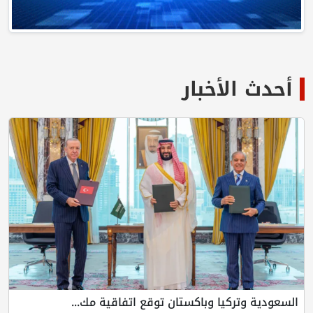
أخبار
يا وباكستان توقع اتفاقية مك...