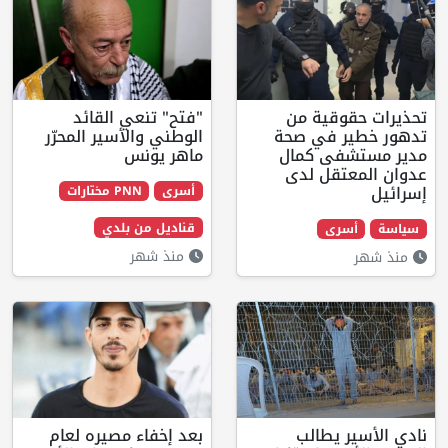
ية من
"فتح" تنعي القائد
في صحة
الوطني والأسير المحرّر
 كمال
ماهر يونس
ل لدى
أسرى
PNN مختارات
قناديل من بلدي
ى
منذ شهر
طالب
بعد إخفاء مصيره لعام