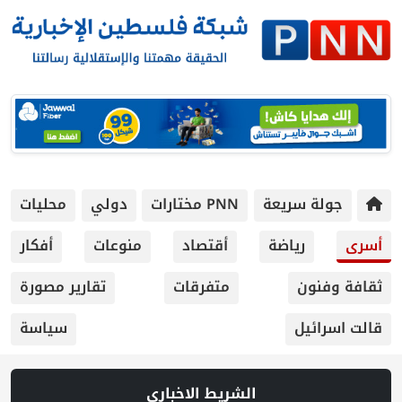
ريعة
PNN مختارات
دولي
محليات
ياضة
أقتصاد
منوعات
أفكار
متفرقات
تقارير مصورة
سياسة
الشريط الاخباري