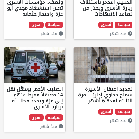
 باستئناف
ونصف.. مؤسسات الأسرى
ويحذر من
تعلن استشهاد مجدي أبو
كات
عرّة واحتجاز جثمانه
ى
سياسة
أسرى
منذ شهر
الأسيرة
الصليب الأحمر يسهّل نقل
اريًا للمرة
14 معتقلاً مفرجاً عنهم
إلى غزة ويجدد مطالبته
بزيارة الأسرى
ى
سياسة
أسرى
منذ شهر