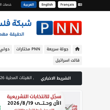
Français
English
العربية
خدمات ال
جولة سريعة
PNN مختارات
دولي
قالت اسرائيل
د هو فوز للدم على السيف بقلم رشيد شاهين | مديرية اقتصاد بيت لحم وغرفة التجارة وبلدية الخضر ينظمون جولة باسواق الخضر لمرابة التزام التجار بشروط السلامة | الهيئة العامة للمدن الصناعية تنظم جولة في مدينة أريحا الصناعية الزراعية لتعزيز الاستثمارات | المحكمة العليا تجمد تحويل أموال للحريديين والمستوطنات صودق عليها بالكنيست | مصادر عبرية: مقتل جنديين وإصابة 7 آخرين بانفجار عبوة استهدفت قوة للاحتلال في جنوب لبنان | محافظ جنين يطلع ممثل الاتحاد الأوروبي على تصاعد انتهاكات الاحتلال والتوسع الاستعماري | الاحتلال يواصل اقتحام مخيم قلنديا ويعتدي على الصحفيين ويغلق عدة مداخل بالسواتر الترابية | الهجوم على بلدة تل: تحقيق الجيش الإسرائيلي يلمح إلى مقتل الجندي بنيران جنود أو مستوطنين | انطلاق اجتماع وزاري في عمان لبلورة موقف مشترك بشأن القدس | الطبيب الأسير حسام أبو صفية يتعرض لأعنف تعذيب إسرائيلي ومصاب بكسور في الصدر | يسرائيل هيوم: توقيع اتفاقية قانونية بشأن تحديد العلاقات بين الجيش الإسرائيلي وقوة الاستقرار الدولية | الأمم المتحدة: عودة أكثر من 800 ألف نازح لبناني إلى مناطق سكنهم
الشريط الاخباري