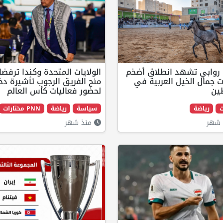
 روابي تشهد انطلاق أضخم
الولايات المتحدة وكندا ترفضا
 جمال الخيل العربية في
منح الفريق الرجوب تأشيرة دخ
ين
لحضور فعاليات كأس العالم
ت
رياضة
سياسة
رياضة
PNN مختارات
شهر
منذ شهر