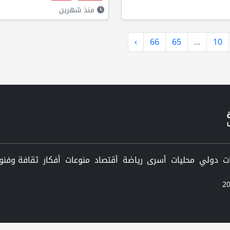
منذ شهرين
›
66
65
...
10
دولي
محليات
أسرى
رياضة
أقتصاد
منوعات
أفكار
ثقافة وفنو