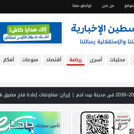
موقع
من نحن
تواصلو معنا
محليات
أسرى
رياضة
أقتصاد
منوعات
أفكار