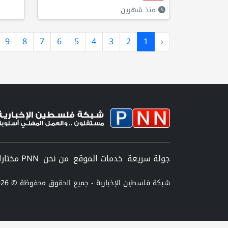
منذ شهرين
9
8
7
6
5
4
3
2
1
‹
جولة سريعة
خدمات الموقع
من نحن
PNN مختارات
شبكة فلسطين الإخبارية - جميع الحقوق محفوظة © 2026