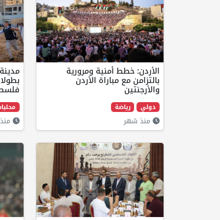
الأردن: خطط أمنية ومرورية
مدينة
بالتزامن مع مباراة الأردن
بطولات
والأرجنتين
فلسط
دولي
رياضة
محليا
منذ شهر
منذ 