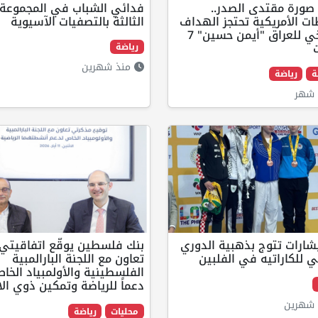
صورة مقتدى الصدر..
فدائي الشباب في المجموعة
ت الأمريكية تحتجز الهداف
الثالثة بالتصفيات الآسيوية
التاريخي للعراق "أيمن حسين" 7
رياضة
منذ شهرين
ة
رياضة
شهر
شارات تتوج بذهبية الدوري
بنك فلسطين يوقّع اتفاقيتي
ي للكاراتيه في الفلبين
تعاون مع اللجنة البارالمبية
الفلسطينية والأولمبياد الخا
دعماً للرياضة وتمكين ذوي الا
شهرين
محليات
رياضة