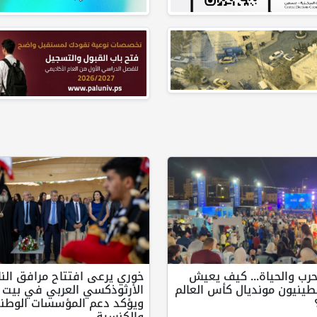
حرب والحياة... كيف يعيش
خوري يرعى افتتاح مرافق الن
طينيون مونديال كأس العالم
الأرثوذكسي العربي في بيت ج
ويؤكد دعم المؤسسات الوطني
والكنسية