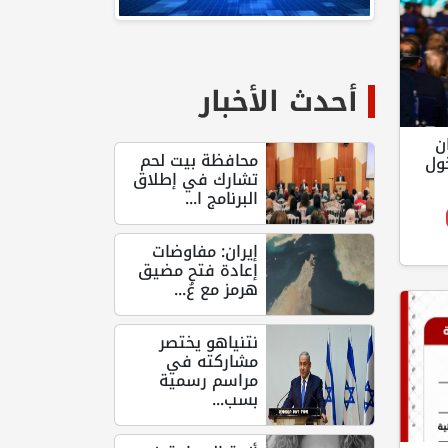
أحدث الأخبار
ن
محافظة بيت لحم
ول
تشارك في إطلاق
البرنامج ا...
إيران: مفاوضات
إعادة فتح مضيق
هرمز مع عُ...
نتنياهو يختصر
مشاركته في
مراسم رسمية
بسب...