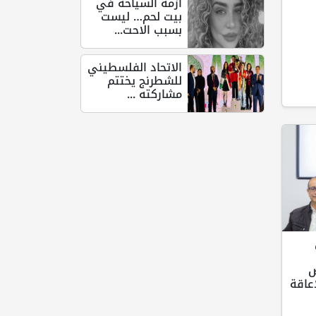
أزمة السياحة في
بيت لحم… ليست
بسبب الاحت...
الاتحاد الفلسطيني
للشطرنج يختتم
مشاركته ...
ص
عاقة