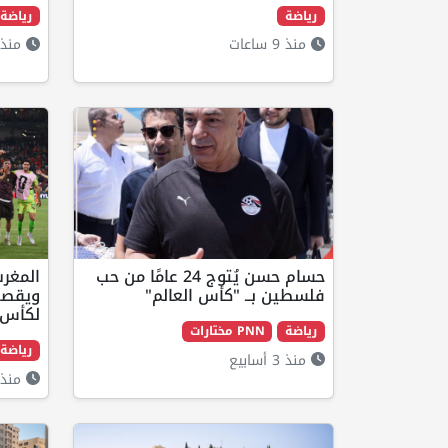
رياضة
رياضة
منذ 9 ساعات
منذ 3 أسابي
حسام حسن يُتوج 24 عامًا من حب
المغرب
فلسطين بــ "كأس العالم"
ويقصي 
لكأس ا
رياضة
PNN مختارات
رياضة
منذ 3 أسابيع
منذ 