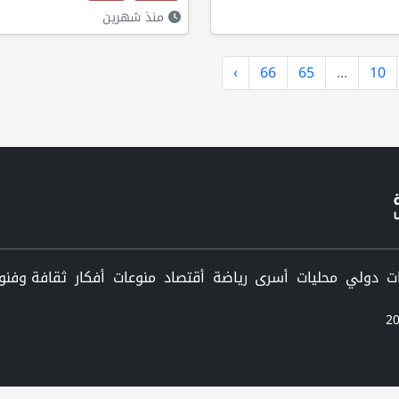
منذ شهرين
›
66
65
...
10
دولي
محليات
أسرى
رياضة
أقتصاد
منوعات
أفكار
ثقافة وفنو