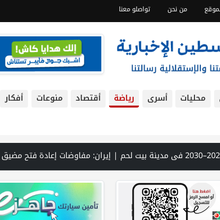
موقع
من نحن
تواصلو معنا
محليات
أسرى
رياضة
أقتصاد
منوعات
أفكار