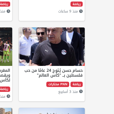
رياضة
رياضة
منذ 9 ساعات
منذ 3 أسابي
حسام حسن يُتوج 24 عامًا من حب
المغرب
فلسطين بــ "كأس العالم"
ويقصي 
لكأس ا
رياضة
PNN مختارات
رياضة
منذ 3 أسابيع
منذ 