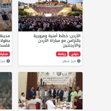
الأردن: خطط أمنية ومرورية
مدينة
بالتزامن مع مباراة الأردن
بطولات
والأرجنتين
فلسط
دولي
رياضة
محليا
منذ شهر
منذ 