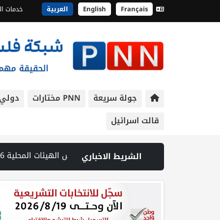
Français
English
العربية
خدمات ال
جولة سريعة
PNN مختارات
دولي
قالت اسرائيل
ة منزلها | فوز عبدٔل السيد هو فوز للدم على السيف بقلم رشيد شاهين | مديرية اقتصاد بيت لحم وغرفة التجارة وبلدية الخضر ينظمون جولة باسواق الخضر لمرابة التزام التجار بشروط السلامة | الهيئة العامة للمدن الصناعية تنظم جولة في مدينة أريحا الصناعية الزراعية لتعزيز الاستثمارات | المحكمة العليا تجمد تحويل أموال للحريديين والمستوطنات صودق عليها بالكنيست | مصادر عبرية: مقتل جنديين وإصابة 7 آخرين بانفجار عبوة استهدفت قوة للاحتلال في جنوب لبنان | محافظ جنين يطلع ممثل الاتحاد الأوروبي على تصاعد انتهاكات الاحتلال والتوسع الاستعماري | الاحتلال يواصل اقتحام مخيم قلنديا ويعتدي على الصحفيين ويغلق عدة مداخل بالسواتر الترابية | الهجوم على بلدة تل: تحقيق الجيش الإسرائيلي يلمح إلى مقتل الجندي بنيران جنود أو مستوطنين | انطلاق اجتماع وزاري في عمان لبلورة موقف مشترك بشأن القدس | الطبيب الأسير حسام أبو صفية يتعرض لأعنف تعذيب إسرائيلي ومصاب بكسور في الصدر | يسرائيل هيوم: توقيع اتفاقية قانونية بشأن تحديد العلاقات بين الجيش الإسرائيلي وقوة الاستقرار الدولية | الأمم المتحدة: عودة أكثر من 800 ألف نازح لبناني إلى مناطق سكنهم
الشريط الاخباري