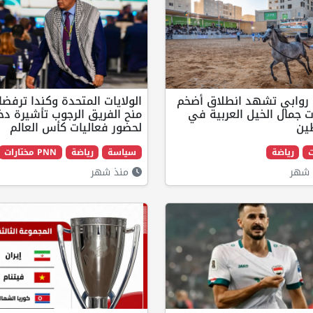
 روابي تشهد انطلاق أضخم
الولايات المتحدة وكندا ترفضا
 جمال الخيل العربية في
منح الفريق الرجوب تأشيرة دخ
ين
لحضور فعاليات كأس العالم
ت
رياضة
سياسة
رياضة
PNN مختارات
شهر
منذ شهر