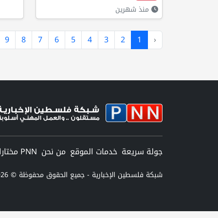
منذ شهرين
9
8
7
6
5
4
3
2
1
‹
جولة سريعة
خدمات الموقع
من نحن
PNN مختارات
شبكة فلسطين الإخبارية - جميع الحقوق محفوظة © 2026