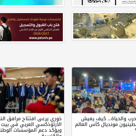
حرب والحياة... كيف يعيش
خوري يرعى افتتاح مرافق الن
طينيون مونديال كأس العالم
الأرثوذكسي العربي في بيت ج
ويؤكد دعم المؤسسات الوطني
والكنسية