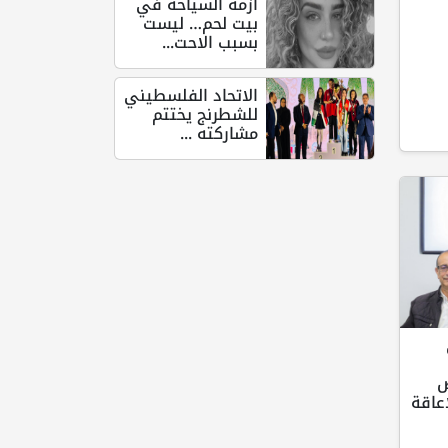
أزمة السياحة في
بيت لحم… ليست
بسبب الاحت...
الاتحاد الفلسطيني
للشطرنج يختتم
مشاركته ...
ص
عاقة