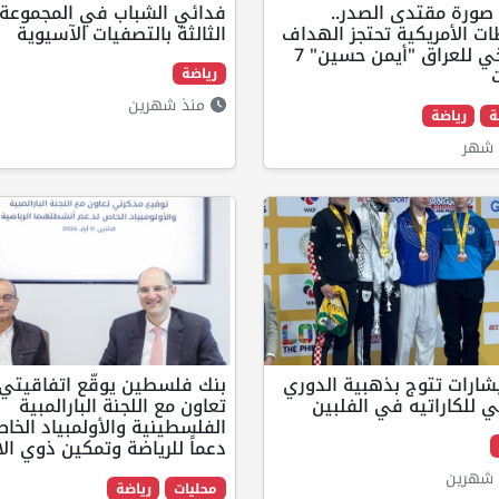
صورة مقتدى الصدر..
فدائي الشباب في المجموعة
ت الأمريكية تحتجز الهداف
الثالثة بالتصفيات الآسيوية
التاريخي للعراق "أيمن حسين" 7
رياضة
منذ شهرين
ة
رياضة
شهر
شارات تتوج بذهبية الدوري
بنك فلسطين يوقّع اتفاقيتي
ي للكاراتيه في الفلبين
تعاون مع اللجنة البارالمبية
الفلسطينية والأولمبياد الخا
دعماً للرياضة وتمكين ذوي الا
شهرين
محليات
رياضة