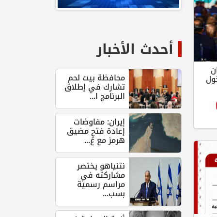
أحدث الأخبار
ن
محافظة بيت لحم
ول
تشارك في إطلاق
البرنامج ا...
إيران: مفاوضات
إعادة فتح مضيق
هرمز مع عُ...
نتنياهو يختصر
مشاركته في
مراسم رسمية
بسب...