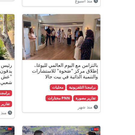
منذ أسبوع
بالتزامن مع اليوم العالمي لليوغا..
رئيس و
إطلاق مركز "صَحوة" للاستشارات
يدقون 
والتنمية الذاتية في بيت جالا
"عش ال
شعبي ودول
برامجنا التلفزيونية
محليات
برامجنا
تقارير مصورة
PNN مختارات
تقارير
منذ شهر
منذ 