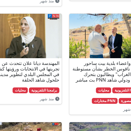
منذ شهر
اعضاء بلدية بيت ساحور
المهندسة ديانا علان تتحدث عن
ناقوس الخطر بشأن مستوطنة
تجربتها في الانتخابات ورؤيتها كش
غراب" ويطالبون بتحرك
في المجلس البلدي لتطوير مدينة
ي شاهد PNN بث مباشر
حلحول شاهد الحلقة
 التلفزيونية
محليات
برامجنا التلفزيونية
محليات
منذ شهر
 مصورة
PNN مختارات
شهر