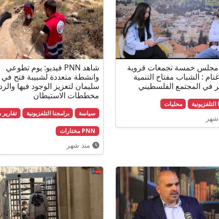
مجلس خمسة تجمعات قروية
شاهد PNN فيديو: يوم تطوعي
نام : الشباب مفتاح التنمية
وانشطة متعددة لشبيبة فتح في 
ير في المجتمع الفلسطيني
سليمان لتعزيز الوجود فيها والر
مخططات الاستيطان
 التلفزيونية
محليات
سياسة
برامجنا التلفزيونية
تقارير 
شهر
PNN مختارات
منذ شهر