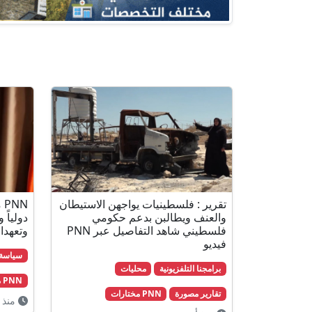
تقرير : فلسطينيات يواجهن الاستيطان
N
والعنف ويطالبن بدعم حكومي
دولياً 
فلسطيني شاهد التفاصيل عبر PNN
وتعهدات
فيديو
سياسة
برامجنا التلفزيونية
محليات
PNN مختارات
تقارير مصورة
PNN مختارات
منذ 3 أسابيع