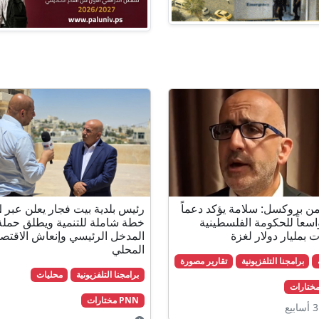
PN من بروكسل: سلامة يؤكد دعماً
رئي
واسعاً للحكومة الفلسطينية
خطة شاملة للتنمية ويطلق حملة
 بمليار دولار لغزة
المدخل الرئيسي وإنعاش الاقتصا
المحلي
برامجنا التلفزيونية
تقارير مصورة
برامجنا التلفزيونية
محليات
PNN مختارات