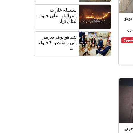
سلسلة غارات
إسرائيلية على جنوب
 توثق
لبنان تزا...
ديو
نتنياهو يوفد ديرمر
مصورة
إلى واشنطن لاحتواء
"ا...
PN : مرشحون