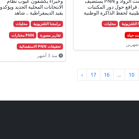
بودكاست الرواد و PNN يستضيف
وخبراء يكشفون عيوب نظام
راقع حول دور المكتبات
الانتخابات المحلية الجديد ويؤكدو
ينية لحفظ الذاكرة الوطنية
يقيد الديمقراطية .. شاهد
 التلفزيونية
محليات
برامجنا التلفزيونية
محليات
ت حياة
تقارير مصورة
PNN مختارات
شهرين
تحقيقات PNN الاستقصائية
منذ 3 أشهر
›
17
16
...
10
تابع