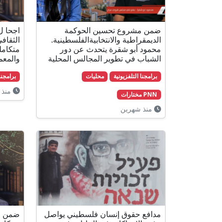
ضمن مشروع تحسين الحوكمة
الديمقراطية والانتخابيةالفلسطينية.
الثقاف
محمود أبو شقرة يتحدث عن دور
متكاملة
الشباب في تطوير المجالس المحلية
والمعما
برامجنا التلفزيونية
محليات
برامجنا
منذ 
PNN مختارات
منذ شهرين
مدافع حقوق إنسان فلسطيني يواصل
ضمن جه