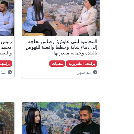
المحامية لبنى عايش: أرطاس بحاجة
رئيس 
إلى دماء شابة وخطط واقعية للنهوض
محمد غ
بالبلدة وحماية مقدراتها
والتغي
برامجنا التلفزيونية
محليات
برامجنا
منذ شهر
منذ 