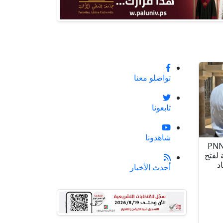
تواصلو معنا
تابعونا
شاهدونا
س بلدية بيت فجار يعلن عبر PNN
 لفتح
د
أحدث الأخبار