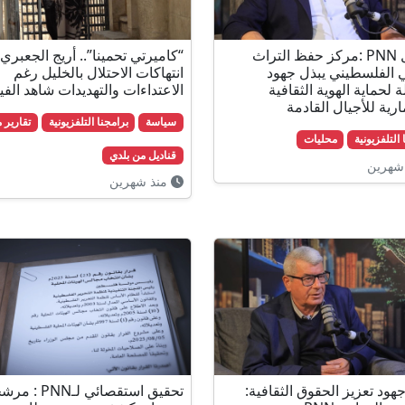
اجحا ل PNN :مركز حفظ التراث
“كاميرتي تحمينا”.. أريج الجعبري
ي الفلسطيني يبذل جهود
انتهاكات الاحتلال بالخليل رغم
 لحماية الهوية الثقافية
الاعتداءات والتهديدات شاهد الفي
رية للأجيال القادمة
سياسة
برامجنا التلفزيونية
تقارير 
 التلفزيونية
محليات
قناديل من بلدي
شهرين
منذ شهرين
ود تعزيز الحقوق الثقافية:
تحقيق استقصائي لـN