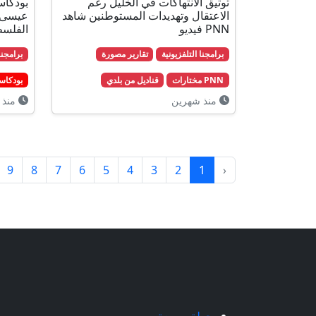
توثيق الانتهاكات في الخليل رغم
الاعتقال وتهديدات المستوطنين شاهد
عيسى ق
PNN فيديو
الفلسط
برامجنا التلفزيونية
تقارير مصورة
برامجنا
PNN مختارات
قناديل من بلدي
بودكاس
منذ شهرين
منذ 
9
8
7
6
5
4
3
2
1
‹