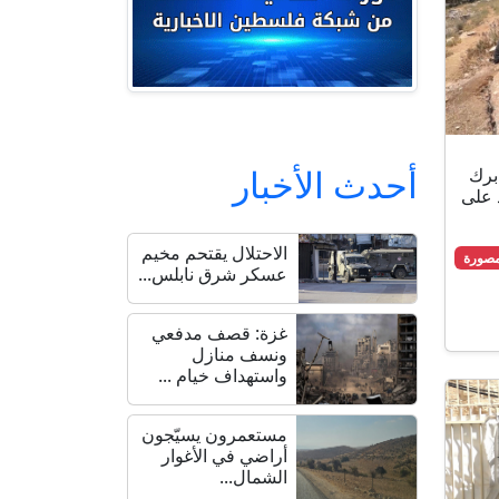
أحدث الأخبار
برك
د على
الاحتلال يقتحم مخيم
مصورة
عسكر شرق نابلس...
غزة: قصف مدفعي
ونسف منازل
واستهداف خيام ...
مستعمرون يسيّجون
أراضي في الأغوار
الشمال...