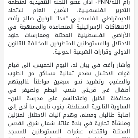
رام الله/PNN- أدان عضو اللجنة التنفيذية لمنظمة
التحرير الفلسطينية، الأمين العام للاتحاد
الديمقراطي الفلسطيني "فدا" الرفيق صالح رأفت
الانتهاكات الإسرائيلية المتصاعدة والممنهجة في
الأراضي الفلسطينية المحتلة وممارسات جنود
الاحتلال والمستوطنين المتطرفين المخالفة للقانون
الدولي وقرارات الشرعية الدولية.
وأشار رأفت في بيان له، اليوم الخميس، الى قيام
قوات الاحتلال بهدم ثمانية مساكن من الطوب
والصفيح، وتشريد نحو سبعين مواطناً غالبيتهم
أطفال في قريتَي شعب البطم ولصيفر في
محافظة الخليل واعتدائهم على مدرسة اللبن–
الساوية الثانوية المختلطة، جنوب نابلس ما أدى إلى
إصابة طالبان ومعلم، وهدم آليات الاحتلال لمنزلين
ومنشأة تجارية في بلدة عناتا، شمال شرق القدس
المحتلة واقتحام عشرات المستوطنين للمسجد