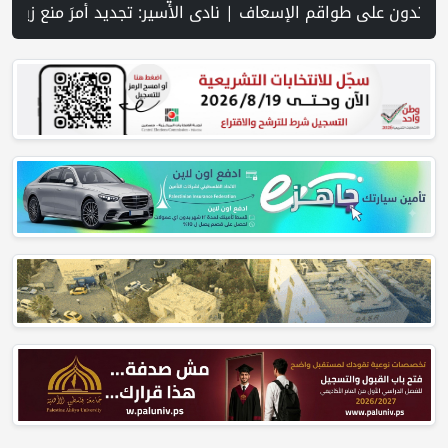
| شهيد وجريح في غارة إسرائيلية على جنوب لبنان وسط تصعيد ميداني ومفاوضات في روما | قوات الاحتلال تقتحم جنين عقب رشق مركبة إسرائيلية بالحجارة | فيديو PNN: سوق الباذنجان في بتير.. نافذة اقتصادية ورسالة صمود على أرض والتمسك بالجذور | الخليلي تبحث مع النائب العام تعزيز الشراكة في منظومة الحماية ومناهضة العنف ضد المرأة | سلطة النقد: ارتفاع نسبة الشمول المالي في فلسطين إلى 73% منتصف عام 2026 | عبر شبكة PNN .. خبير تربوي يستعرض وا