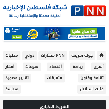
جولة سريعة
PNN مختارات
دولي
محليات
أسرى
رياضة
أقتصاد
منوعات
أفكار
ثقافة وفنون
متفرقات
تقارير مصورة
قالت اسرائيل
سياسة
الشريط الاخباري