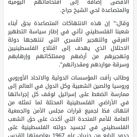
الأقصى إضافة إلى اقتحاماتهم اليومية
والمتصاعدة لحي الشيخ جراح.
وقال:" إن هذه الانتهاكات المتصاعدة بحق أبناء
شعبنا الفلسطيني تأتي في إطار سياسة التطهير
العرقي والتهجير القسري التي تنتهجها دولة
الاحتلال الذي يهدف إلى اقتلاع الفلسطينيين
وتهجيرهم من أرضهم وممتلكاتهم وإرهابهم
وسرقة مواردهم ومقدراتهم".
وطالب رأفت المؤسسات الدولية والاتحاد الأوروبي
وروسيا والصين الشعبية وكل الدول في العالم إلى
ممارسة الضغط على إسرائيل لوقف كل إجراءاتها
في الأراضي الفلسطينية المحتلة لما تمثله من
انتهاك فظ لجميع قرارات مجلس الأمن والجمعية
العامة للأمم المتحدة التي أكدت على حق الشعب
الفلسطيني في تجسيد دولته الفلسطينية على
حدود الرابع من حزيران عام 1967 بعاصمتها القدس