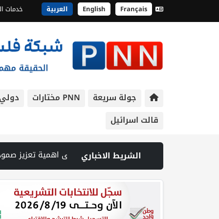
Français
English
العربية
خدمات ال
جولة سريعة
PNN مختارات
دولي
قالت اسرائيل
يز صمود بيت لحم | الرئيس يستقبل مجلس بلدية بيت لحم ويؤكد النهوض بالواقع السياحي والتنموي فيها | إصابتان في هجوم للمستوطنين الإرهابيين على بيت فوريك | الرئيس يستقبل م
الشريط الاخباري