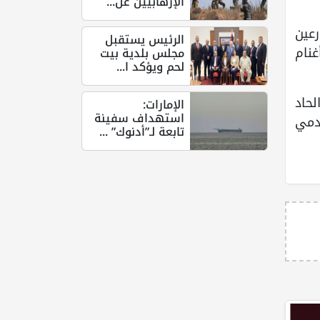
الإرهابيين عل...
عين
الرئيس يستقبل
ة أغنام
مجلس بلدية بيت
لحم ويؤكد ا...
لحاد
الإمارات:
استهداف سفينة
يدمي
تابعة لـ”أدنوك” ...