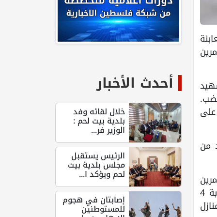
ابنة
مرين
أحدث الأخبار
هيد
غضب.
على
خلال لقائه وفد
بلدية بيت لحم :
الوزير فر...
 من
الرئيس يستقبل
مجلس بلدية بيت
لحم ويؤكد ا...
مرين
خلال هجوم دموي شنه المتطرفون قرب بلدة جلجليا شمال رام الله. وأسفر الهجوم أيضاً عن إصابة 4
إصابتان في هجوم
نازل
للمستوطنين