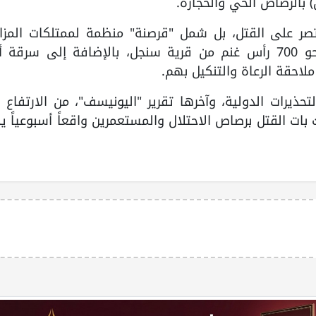
 بالرصاص الحي والحجارة.
صر على القتل، بل شمل "قرصنة" منظمة لممتلكات المزار
ورعاة الأغنام؛ حيث سرق المستعمرون نحو 700 رأس غنم من قرية سنجل، بالإضافة إلى سرق
لاحقة الرعاة والتنكيل بهم.
ذيرات الدولية، وآخرها تقرير "اليونيسف"، من الارتفاع ا
ت القتل برصاص الاحتلال والمستعمرين واقعاً أسبوعياً 