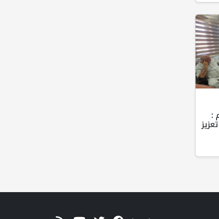
 :
عزيز