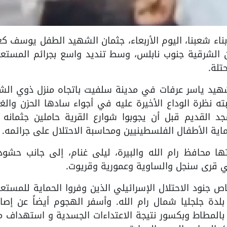
ة من أبناء شعبنا، اليوم الأربعاء، جثمان الشهيد الطفل يوسف كع
اللبن الشرقية جنوب نابلس، وسط تنديد واسع بجرائم المستع
تلة.
يد ياسر عرفات في مدينة سلفيت باتجاه منزل ذوي الش
ته نظرة الوداع الأخيرة عليه في أجواء سادها الحزن وال
 القديم قبل أن يجوبوا شوارع القرية حاملين جثمانه 
اية الأطفال الفلسطينيين ومحاسبة الاحتلال على جرائمه.
 محافظ رام الله والبيرة، ليلى غنام، إلى جانب حشود
لي قرى سنجل والساوية وعمورية وقريوت.
ص جنود الاحتلال الإسرائيلي الذين وفروا الحماية للمستع
بالمطاط وبكسور نتيجة الاعتداءات الجسدية و استهداف م