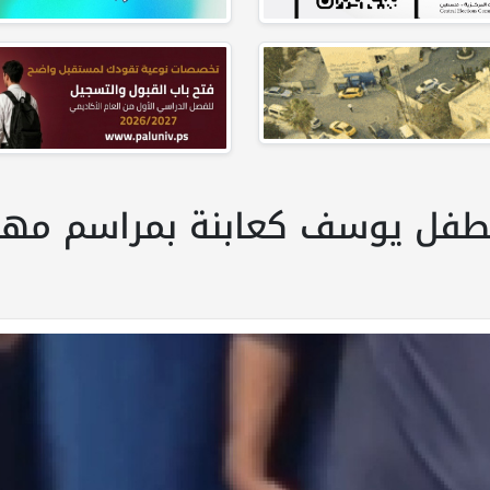
طفل يوسف كعابنة بمراسم مهيب