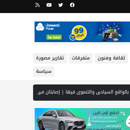
ثقافة وفنون
متفرقات
تقارير مصورة
سياسة
لا تعتمد على المفاوضات مع عُمان | "محدث " غزة: شهيدان متأثران بإصابتيهما وارتفاع حصيلة ضحايا الإبادة إلى 73 ألفا و384 شهيدا | الجيش الإسرائيلي: اعتقال مشتبه به بعد ا