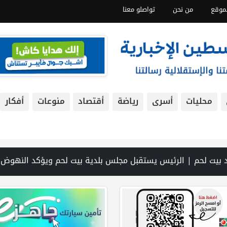
موقع
من نحن
تواصلو معنا
محليات
أسرى
رياضة
أقتصاد
منوعات
أفكار
جلس بلدية بيت لحم ويؤكد النهوض بالواقع السياحي والتنموي فيها | الإمارات: استهداف سفينة تابعة لـ”أدنوك” بصاروخ أثناء عبورها هرمز | الحرس الثوري: إعادة فتح مضيق هرمز 