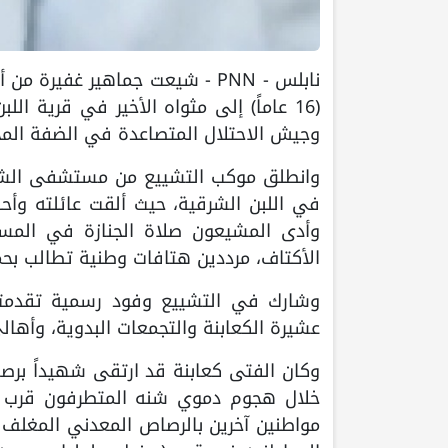
نابلس - PNN - شيعت جماهير غفير
(16 عاماً) إلى مثواه الأخير في قرية 
وجيش الاحتلال المتصاعدة في الضفة المح
وانطلق موكب التشييع من مستشفى الشه
في اللبن الشرقية، حيث ألقت عائلته وأحب
وأدى المشيعون صلاة الجنازة في المسجد
الأكتاف، مرددين هتافات وطنية تطالب بحم
وشارك في التشييع وفود رسمية تقدمتها
عشيرة الكعابنة والتجمعات البدوية، وأها
وكان الفتى كعابنة قد ارتقى شهيداً برصا
مواطنين آخرين بالرصاص المعدني المغلف 