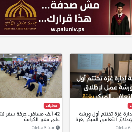
ت
محليات
دارة غزة تختتم أول ورشة
42 ألف مسافر.. حركة سفر ن
طلاق التعافي المبكر بغزة
على معبر الكرامة
ت
منذ 5 ساعات