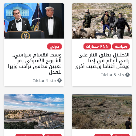
سياسة
PNN مختارات
دولي
الاحتلال يطلق النار على
وسط انقسام سياسي..
راعي أغنام في إذنا
الشيوخ الأميركي يقر
ويقتل أغناما ويصيب أخرى
تعيين محامي ترامب وزيرا
للعدل
منذ 5 ساعات
منذ 4 ساعات