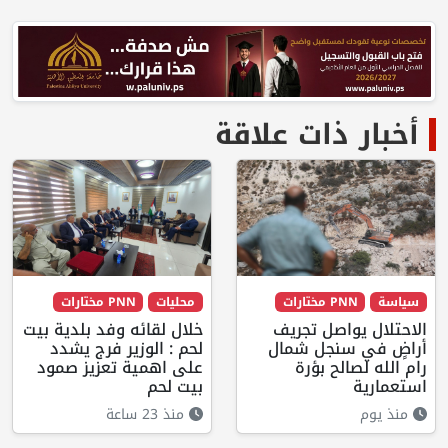
أخبار ذات علاقة
سياسة
PNN مختارات
محليات
PNN مختارات
الاحتلال يواصل تجريف
خلال لقائه وفد بلدية بيت
أراضٍ في سنجل شمال
لحم : الوزير فرج يشدد
رام الله لصالح بؤرة
على اهمية تعزيز صمود
استعمارية
بيت لحم
منذ يوم
منذ 23 ساعة