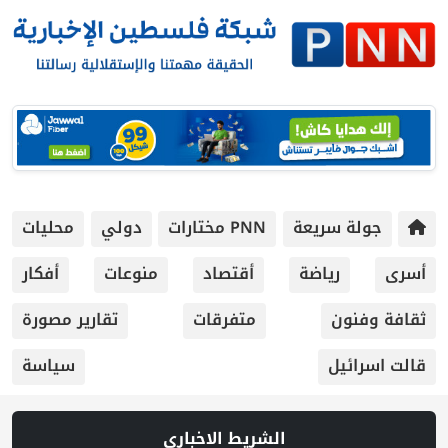
جولة سريعة
PNN مختارات
دولي
محليات
أسرى
رياضة
أقتصاد
منوعات
أفكار
ثقافة وفنون
متفرقات
تقارير مصورة
قالت اسرائيل
سياسة
الشريط الاخباري