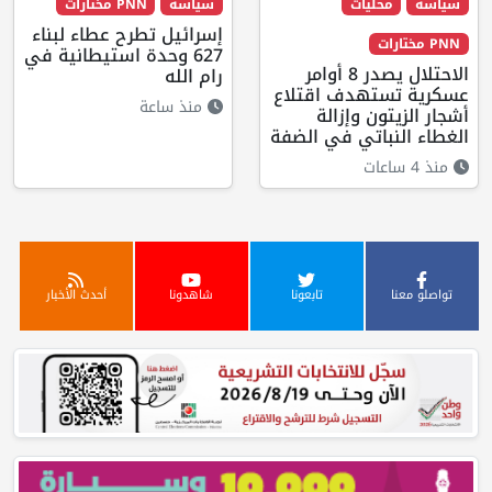
سياسة
محليات
سياسة
PNN مختارات
إسرائيل تطرح عطاء لبناء
PNN مختارات
627 وحدة استيطانية في
الاحتلال يصدر 8 أوامر
رام الله
عسكرية تستهدف اقتلاع
منذ ساعة
أشجار الزيتون وإزالة
الغطاء النباتي في الضفة
منذ 4 ساعات
تواصلو معنا
تابعونا
شاهدونا
أحدث الأخبار