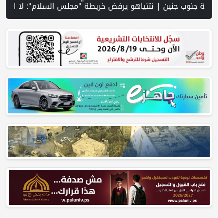
 رام الله | إجلاء طبي عبر معبر رفح شمل 78 شخصا | تقرير PNN : تصاعد عمليات هدم المنازل في مسافر يطا... عائلات بلا مأوى وحقوقيون يحذرون من انتهاك الحق في السكن | عشرات المستوطنين يقتحمون الأقصى ويؤدون طقوسًا تلمودية | مركز الاتصال الحكومي يرصد أهم التدخلات التي نفذتها الحكومة 