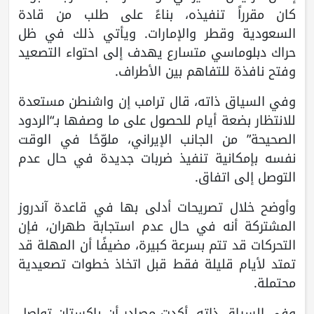
كان مقرراً تنفيذه، بناءً على طلب من قادة
السعودية وقطر والإمارات. ويأتي ذلك في ظل
حراك دبلوماسي متسارع يهدف إلى احتواء التصعيد
وفتح نافذة للتفاهم بين الأطراف.
وفي السياق ذاته، قال ترامب إن واشنطن مستعدة
للانتظار بضعة أيام للحصول على ما وصفها بـ“الردود
الصحيحة” من الجانب الإيراني، ملوّحًا في الوقت
نفسه بإمكانية تنفيذ ضربات جديدة في حال عدم
التوصل إلى اتفاق.
وأوضح خلال تصريحات أدلى بها في قاعدة آندروز
المشتركة أنه في حال عدم استجابة طهران، فإن
التحركات قد تتم بسرعة كبيرة، مضيفًا أن المهلة قد
تمتد لأيام قليلة فقط قبل اتخاذ خطوات تصعيدية
محتملة.
وفي السياق ذاته، أكدت مصادر أن باكستان تواصل