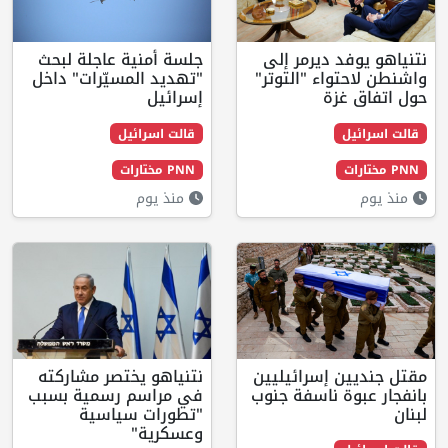
ديرمر إلى
جلسة أمنية عاجلة لبحث
ء "التوتر"
"تهديد المسيّرات" داخل
ة
إسرائيل
قالت اسرائيل
PNN مختارات
منذ يوم
إسرائيليين
نتنياهو يختصر مشاركته
ناسفة جنوب
في مراسم رسمية بسبب
"تطورات سياسية
وعسكرية"