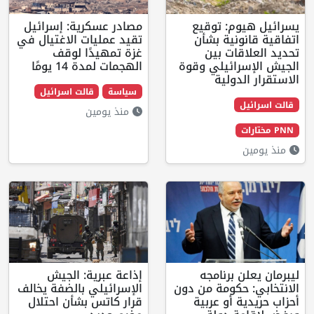
: توقيع
مصادر عسكرية: إسرائيل
ية بشأن
تقيد عمليات الاغتيال في
ت بين
غزة تمهيدًا لوقف
ئيلي وقوة
الهجمات لمدة 14 يومًا
لية
سياسة
قالت اسرائيل
منذ يومين
رنامجه
إذاعة عبرية: الجيش
ومة من دون
الإسرائيلي بالضفة يخالف
و عربية
قرار كاتس بشأن احتلال