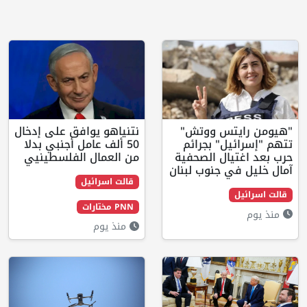
س ووتش"
نتنياهو يوافق على إدخال
" بجرائم
50 ألف عامل أجنبي بدلا
ل الصحفية
من العمال الفلسطينيي
جنوب لبنان
قالت اسرائيل
PNN مختارات
منذ يوم