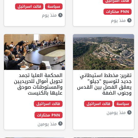
سياسة
قالت اسرائيل
منذ يوم
استيطاني
المحكمة العليا تجمد
"جيلو"
تحويل أموال للحريديين
بين القدس
والمستوطنات صودق
عليها بالكنيست
 اسرائيل
قالت اسرائيل
PNN مختارات
منذ يومين