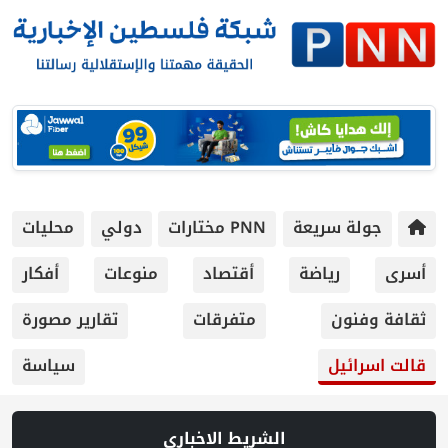
ريعة
PNN مختارات
دولي
محليات
ياضة
أقتصاد
منوعات
أفكار
متفرقات
تقارير مصورة
سياسة
الشريط الاخباري