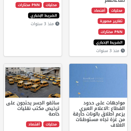
محليات
PNN مختارات
تصاد
الشريط الإخباري
ة
منذ 3 سنوات
اري
لى حدود
سائقو الجسر يحتجون على
علام العبري
ترخيص مكتب نقليات
بالونات حارقة
خاصة
ه مستوطنات
محليات
أقتصاد