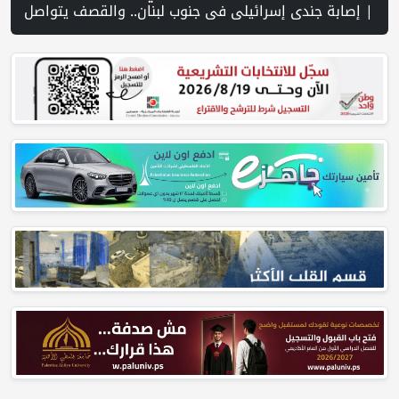
شرق رام الله | منظمة التحرير: منظمة إسرائيلية توفر دعمًا للمستوطنين المتهمين بجرائم ضد الفلسطينيين | فانس: نضغط على إيران لفتح م