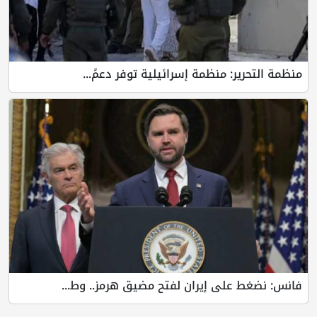
ير: منظمة إسرائيلية توفر دعمً...
 على إيران لفتح مضيق هرمز.. وط...