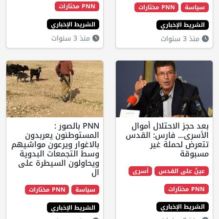
PNN مختارات
 مختارات
الشريط الإخباري
اري
منذ 3 سنوات
حتلال أموال
PNN بالصور :
فارس: القدس
المستوطنون يعربدون
ة غير
بالاغوار ويرعون مواشيهم
وسط التجمعات البدوية
ويحاولون السيطرة على
ال
قدس
أسرى
سياسة
PNN مختارات
اري
الشريط الإخباري