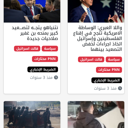
ي: الوساطة
نتنياهو يتجــه لتصـــعيد
نجح في إقناع
كبير بمنحه بن غفير
 وإسرائيل
صلاحيات جديدة
ءات لخفض
نهما
سياسة
قالت اسرائيل
PNN مختارات
لت اسرائيل
الشريط الإخباري
منذ 3 سنوات
اري