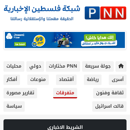
 سريعة
PNN مختارات
دولي
محليات
رياضة
أقتصاد
منوعات
أفكار
ون
متفرقات
تقارير مصورة
يل
سياسة
الشريط الاخباري