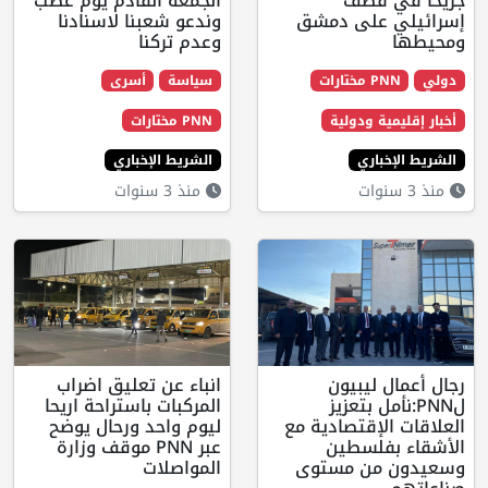
قصف
الجمعة القادم يوم غضب
على دمشق
وندعو شعبنا لاسنادنا
وعدم تركنا
ارات
سياسة
أسرى
ة ودولية
PNN مختارات
اري
الشريط الإخباري
منذ 3 سنوات
ليبيون
انباء عن تعليق اضراب
مل بتعزيز
المركبات باستراحة اريحا
إقتصادية مع
ليوم واحد ورحال يوضح
فلسطين
عبر PNN موقف وزارة
من مستوى
المواصلات