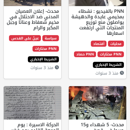
فيديو : نشطاء
محدث- إعلان العصيان
يدة والدهيشة
المدني ضد الاحتلال في
ع توزيع
مخيم شعفاط وعناتا وجبل
لتي ارتفعت
المكبر والرام
سياسة
عينٌ على القدس
تصاد
PNN مختارات
PNN حصاد
الشريط الإخباري
اري
منذ 3 سنوات
محدث- 5 شهداء و15
الحركة الاسيرة : يوم