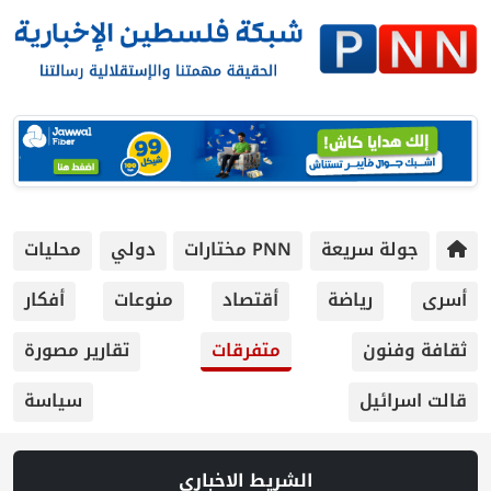
 سريعة
PNN مختارات
دولي
محليات
رياضة
أقتصاد
منوعات
أفكار
ون
متفرقات
تقارير مصورة
يل
سياسة
الشريط الاخباري