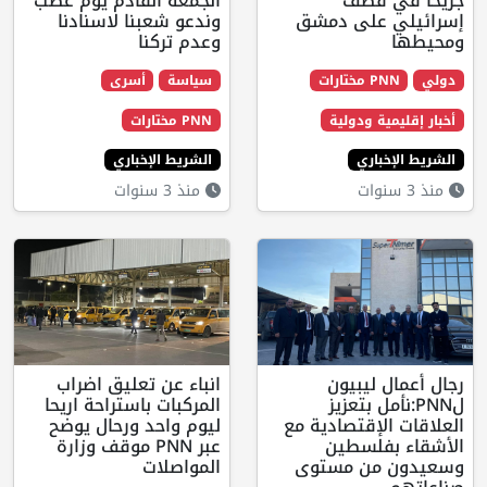
قصف
الجمعة القادم يوم غضب
على دمشق
وندعو شعبنا لاسنادنا
وعدم تركنا
ارات
سياسة
أسرى
ة ودولية
PNN مختارات
اري
الشريط الإخباري
منذ 3 سنوات
ليبيون
انباء عن تعليق اضراب
مل بتعزيز
المركبات باستراحة اريحا
إقتصادية مع
ليوم واحد ورحال يوضح
فلسطين
عبر PNN موقف وزارة
من مستوى
المواصلات