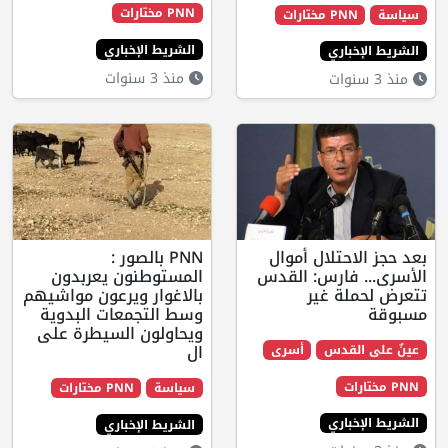
PNN مختارات
 مختارات
الشريط الإخباري
اري
منذ 3 سنوات
حتلال أموال
PNN بالصور :
فارس: القدس
المستوطنون يعربدون
ة غير
بالاغوار ويرعون مواشيهم
وسط التجمعات البدوية
ويحاولون السيطرة على
ال
قدس
أسرى
سياسة
PNN مختارات
اري
الشريط الإخباري