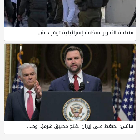
ير: منظمة إسرائيلية توفر دعمً...
 على إيران لفتح مضيق هرمز.. وط...