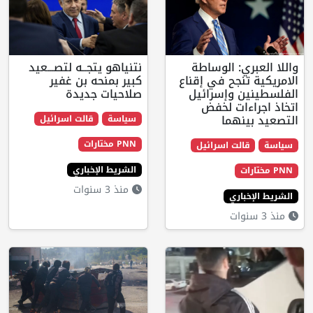
ي: الوساطة
نتنياهو يتجــه لتصـــعيد
نجح في إقناع
كبير بمنحه بن غفير
 وإسرائيل
صلاحيات جديدة
ءات لخفض
نهما
سياسة
قالت اسرائيل
PNN مختارات
لت اسرائيل
الشريط الإخباري
منذ 3 سنوات
اري