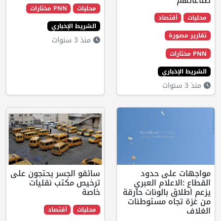
محليات
PNN مختارات
تصاد
الشريط الإخباري
ة
منذ 3 سنوات
اري
لى حدود
سائقو الجسر يحتجون على
علام العبري
ترخيص مكتب نقليات
بالونات حارقة
خاصة
ه مستوطنات
محليات
أقتصاد