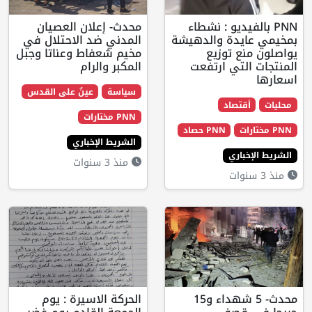
فيديو : نشطاء
محدث- إعلان العصيان
يدة والدهيشة
المدني ضد الاحتلال في
ع توزيع
مخيم شعفاط وعناتا وجبل
لتي ارتفعت
المكبر والرام
سياسة
عينٌ على القدس
تصاد
PNN مختارات
PNN حصاد
الشريط الإخباري
اري
منذ 3 سنوات
محدث- 5 شهداء و15
الحركة الاسيرة : يوم