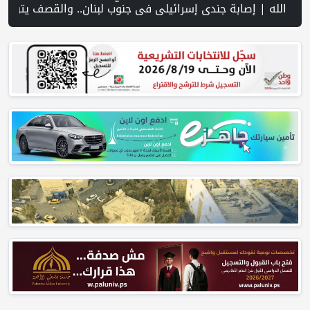
مغير شمال شرق رام الله | منظمة التحرير: منظمة إسرائيلية توفر دعمًا للمستوطنين المتهمين بجرائم ضد الفلسطينيين | فانس: نضغط على إير