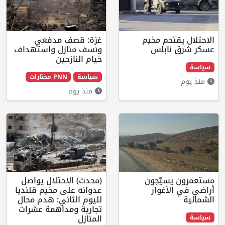
مخيم
غزة: قصف مدفعي
س
ونسف منازل واستهداف
خيام النازحين
سياسة
PNN مختارات
منذ يوم
جون
(محدث) الاحتلال يواصل
ر
عدوانه على مخيم قلنديا
لليوم الثاني: هدم محال
تجارية ومداهمة عشرات
المنازل