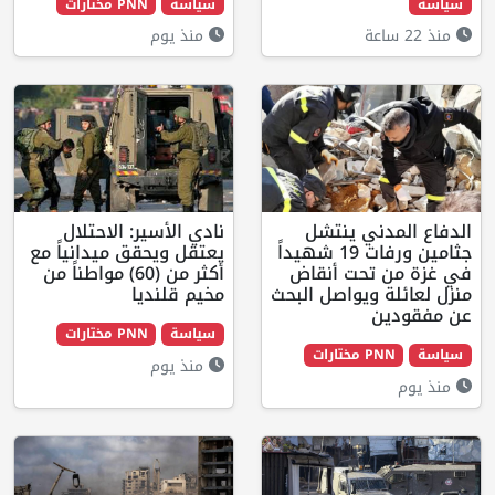
سياسة
PNN مختارات
منذ يوم
نتشل
نادي الأسير: الاحتلال
جثامين ورفات 19 شهيداً
يعتقل ويحقق ميدانياً مع
 أنقاض
أكثر من (60) مواطناً من
اصل البحث
مخيم قلنديا
سياسة
PNN مختارات
منذ يوم