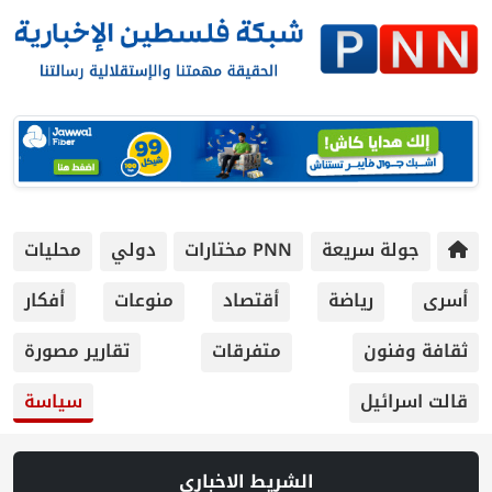
عة
PNN مختارات
دولي
محليات
ة
أقتصاد
منوعات
أفكار
متفرقات
تقارير مصورة
سياسة
الشريط الاخباري