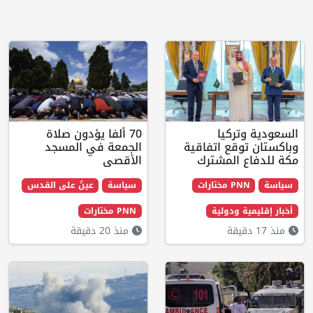
70 ألفا يؤدون صلاة
تفاقية
الجمعة في المسجد
شترك
الأقصى
سياسة
عينٌ على القدس
ية
PNN مختارات
منذ 20 دقيقة