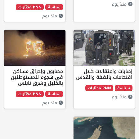
سياسة
PNN مختارات
منذ يوم
ت خلال
مصابون وإحراق مساكن
ة والقدس
في هجوم للمستوطنين
بالخليل وشرق نابلس
سياسة
PNN مختارات
منذ يوم