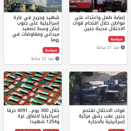
داء على
شهيد وجريح في غارة
حام قوات
إسرائيلية على جنوب
نين
لبنان وسط تصعيد
ميداني ومفاوضات في
روما
سياسة
منذ 22 ساعة
قتحم
خلال 300 يوم.. 4091 خرقا
مركبة
إسرائيليا لاتفاق غزة
رة
و1254 شهيدا