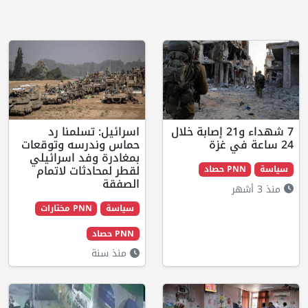
7 شهداء و21 إصابة خلال
اسرائيل: تسلمنا رد
حماس وندرسه وتوقعات
بمغادرة وفد اسرائيلي
لقطر لمحادثات لاتمام
P حصاد
الصفقة
سياسة
PNN مختارات
PNN حصاد
منذ سنة