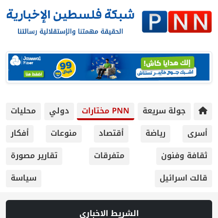
 سريعة
PNN مختارات
دولي
محليات
رياضة
أقتصاد
منوعات
أفكار
ون
متفرقات
تقارير مصورة
يل
سياسة
الشريط الاخباري