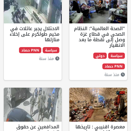
لمية": النظام
الاحتلال يجبر عائلات في
قطاع غزة
مخيم طولكرم على إخلاء
طة ما بعد
منازلها
سياسة
PNN حصاد
ولي
منذ سنة
بي : تاريخها
المدافعين عن حقوق