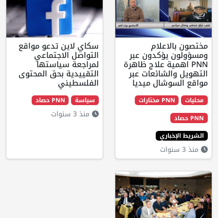
اعلام
سكاي لاين تدعو مواقع
يؤكدون عبر
التواصل الاجتماعي
ية علاج ظاهرة
لمراجعة سياستها
لشائعات عبر
التقييدية بحق المحتوى
شال ميديا
الفلسطيني
مختارات
سياسة
PNN حصاد
منذ 3 سنوات
اري