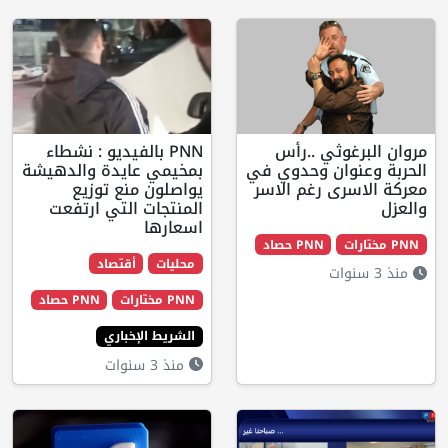
غوثي ..رأس
PNN بالفيديو : نشطاء
وان وحدوي في
بمخيمي عايدة والدهيشة
رى رغم الاسر
يواصلون منع توزيع
المنتجات التي ارتفعت
اسعارها
PNN حصاد
محليات
أقتصاد
PNN مختارات
PNN حصاد
الشريط الإخباري
منذ 3 سنوات