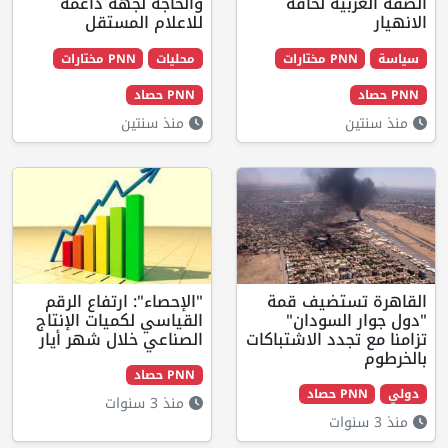
ية لحافة
والحاجة لجهة داعمة
للاعلام المستقل ‎
 مختارات
محليات
PNN مختارات
PNN حصاد
منذ سنتين
ستضيف قمة
"الإحصاء": ارتفاع الرقم
السودان"
القياسي لكميات الإنتاج
جدد الاشتباكات
الصناعي خلال شهر أيار
PNN حصاد
صاد
منذ 3 سنوات