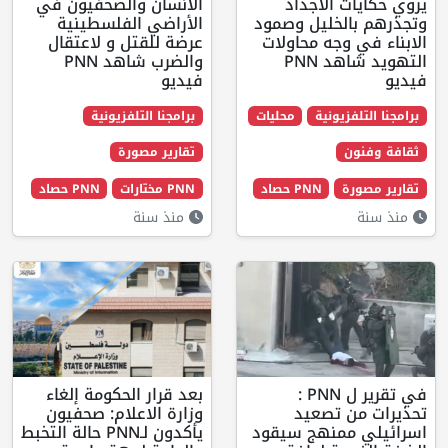
 الاجداد
الانسان والصحفيون في
لخليل وصمود
الأراضي الفلسطينية
وجه محاولات
عرضة للقتل و لاعتقال
التهويد شاهد PNN
والضرب شاهد PNN
فيديو
زيونية
محليات
برامجنا التلفزيونية
تقارير مصورة
ة
PNN حصاد
PNN مختارات
PNN حصاد
منذ سنة
في تقرير ل PNN :
بعد قرار الحكومة إلغاء
 تصعيد
وزارة الاعلام: صحفيون
ممنهج سيقود
يأكدون لـPNN حالة التخبط